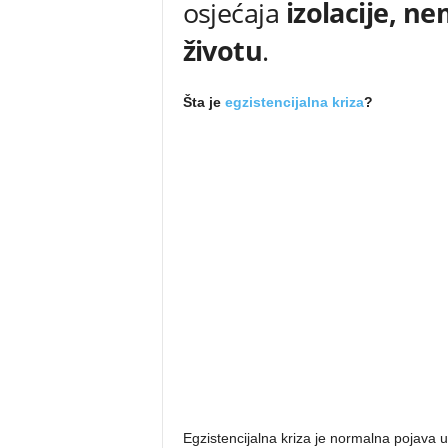
osjećaja
1
izolacije, ne
životu
.
.
c
Šta je
egzistencijalna kriza
?
o
m
Egzistencijalna kriza je normalna pojava u