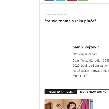
Previous article
Šta sve znamo o raku pluća?
Samir Vejzovic
https://vijesti-21.com
Samir Vejzović, rodjen 1988 
2020. godine ciljem da javn
istraživačkih radova. U nje
Mato Lakić
RELATED ARTICLES
MORE FROM AUTHOR