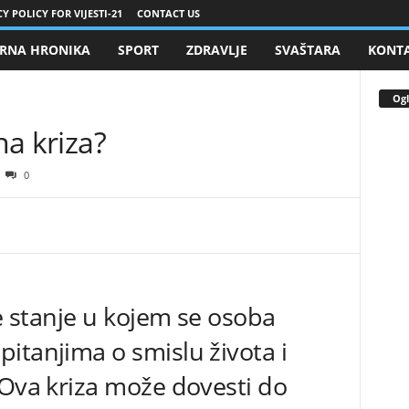
Y POLICY FOR VIJESTI-21
CONTACT US
RNA HRONIKA
SPORT
ZDRAVLJE
SVAŠTARA
KONT
Ogl
na kriza?
0
je stanje u kojem se osoba
itanjima o smislu života i
 Ova kriza može dovesti do