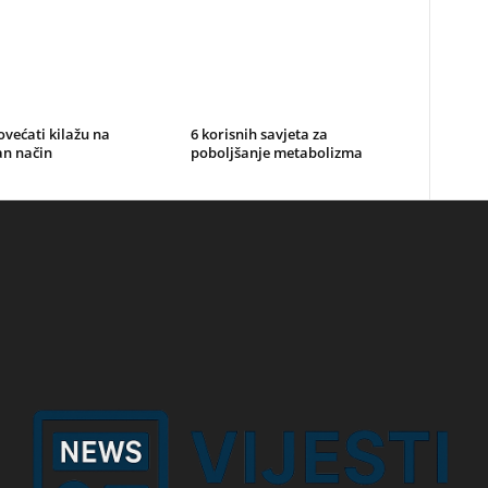
većati kilažu na
6 korisnih savjeta za
an način
poboljšanje metabolizma