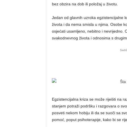
bez obzira na dob ili položaj u životu.
Jedan od glavnih uzroka egzistencijalne k
života i da nema smisla u njima. Osobe k
osjećati usamljeno, nebitno i nevrijedno.
svakodnevnog života i odnosima s drugim 
Sadrž
Egzistencijalna kriza se može riješiti na 
stanjem potraži podršku i razgovara o svoj
posveti nekom hobiju ili da se suoči sa s
pomoć, poput psihoterapije, kako bi se rije