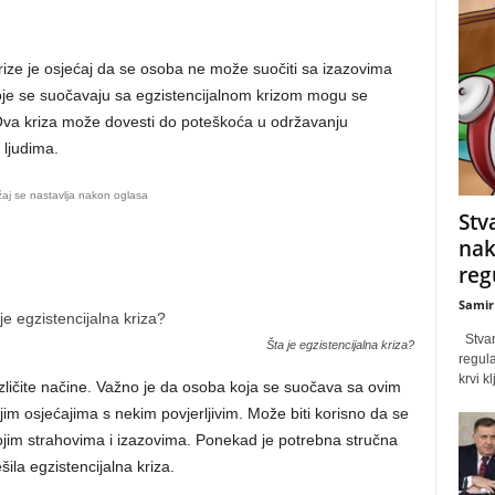
rize je osjećaj da se osoba ne može suočiti sa izazovima
oje se suočavaju sa egzistencijalnom krizom mogu se
 Ova kriza može dovesti do poteškoća u održavanju
ljudima.
aj se nastavlja nakon oglasa
Stv
nak
reg
Samir
Stvari
Šta je egzistencijalna kriza?
regula
krvi k
različite načine. Važno je da osoba koja se suočava sa ovim
im osjećajima s nekim povjerljivim. Može biti korisno da se
vojim strahovima i izazovima. Ponekad je potrebna stručna
šila egzistencijalna kriza.