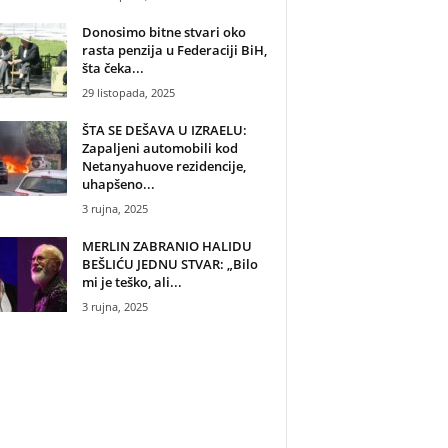
Donosimo bitne stvari oko
rasta penzija u Federaciji BiH,
šta čeka...
29 listopada, 2025
ŠTA SE DEŠAVA U IZRAELU:
Zapaljeni automobili kod
Netanyahuove rezidencije,
uhapšeno...
3 rujna, 2025
MERLIN ZABRANIO HALIDU
BEŠLIĆU JEDNU STVAR: „Bilo
mi je teško, ali...
3 rujna, 2025