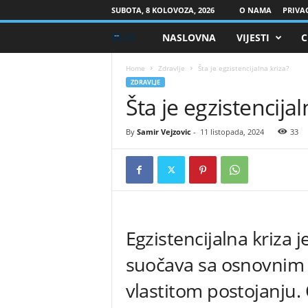
SUBOTA, 8 KOLOVOZA, 2026
O NAMA
PRIVAC
NASLOVNA
VIJESTI
C
V
i
Home
Zdravlje
Šta je egzistencijalna kriza?
ZDRAVLJE
Šta je egzistencijal
j
e
By
Samir Vejzovic
-
11 listopada, 2024
33
s
t
i
Egzistencijalna kriza 
-
suočava sa osnovnim p
2
vlastitom postojanju.