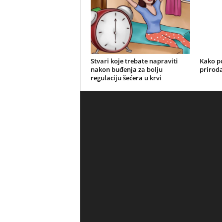
Stvari koje trebate napraviti
Kako po
nakon buđenja za bolju
prirod
regulaciju šećera u krvi