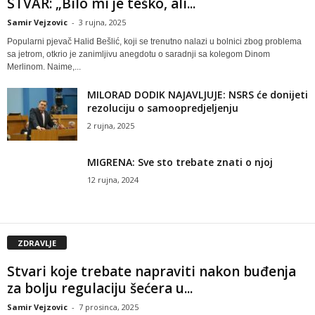
STVAR: „Bilo mi je teško, ali...
Samir Vejzovic
-
3 rujna, 2025
Popularni pjevač Halid Bešlić, koji se trenutno nalazi u bolnici zbog problema
sa jetrom, otkrio je zanimljivu anegdotu o saradnji sa kolegom Dinom
Merlinom. Naime,...
MILORAD DODIK NAJAVLJUJE: NSRS će donijeti
rezoluciju o samoopredjeljenju
2 rujna, 2025
MIGRENA: Sve sto trebate znati o njoj
12 rujna, 2024
ZDRAVLJE
Stvari koje trebate napraviti nakon buđenja
za bolju regulaciju šećera u...
Samir Vejzovic
-
7 prosinca, 2025