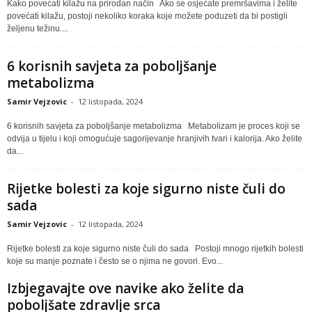
Kako povećati kilažu na prirodan način Ako se osjećate premršavima i želite
povećati kilažu, postoji nekoliko koraka koje možete poduzeti da bi postigli
željenu težinu....
6 korisnih savjeta za poboljšanje
metabolizma
Samir Vejzovic
-
12 listopada, 2024
6 korisnih savjeta za poboljšanje metabolizma Metabolizam je proces koji se
odvija u tijelu i koji omogućuje sagorijevanje hranjivih tvari i kalorija. Ako želite
da...
Rijetke bolesti za koje sigurno niste čuli do
sada
Samir Vejzovic
-
12 listopada, 2024
Rijetke bolesti za koje sigurno niste čuli do sada Postoji mnogo rijetkih bolesti
koje su manje poznate i često se o njima ne govori. Evo...
Izbjegavajte ove navike ako želite da
poboljšate zdravlje srca