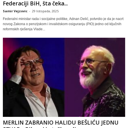
Federaciji BiH, šta čeka...
Samir Vejzovic
-
29 listopada, 2025
Federalni ministar rada i socijalne politike, Adnan Delić, potvrdio je da je nacrt
novog Zakona o penzijskom i invalidskom osiguranju (PIO) jedno od ključnih
reformskih rješenja Vlade...
MERLIN ZABRANIO HALIDU BEŠLIĆU JEDNU