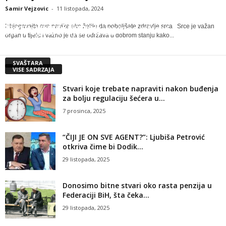
Samir Vejzovic
-
11 listopada, 2024
Šta su prazne kalorije?
Izbjegavajte ove navike ako želite da poboljšate zdravlje srca Srce je važan
Razlika između kravljeg i sojinog mlijeka
Šta su prazne kalorije?
Šta je egzistencijalna kriza?
organ u tijelu i važno je da se održava u dobrom stanju kako...
Samir Vejzovic
-
9 listopada, 2024
Samir Vejzovic
-
10 rujna, 2024
Samir Vejzovic
-
10 siječnja, 2023
Samir Vejzovic
-
10 siječnja, 2023
SVAŠTARA
VIŠE SADRŽAJA
Stvari koje trebate napraviti nakon buđenja
za bolju regulaciju šećera u...
7 prosinca, 2025
“ČIJI JE ON SVE AGENT?”: Ljubiša Petrović
otkriva čime bi Dodik...
29 listopada, 2025
Donosimo bitne stvari oko rasta penzija u
Federaciji BiH, šta čeka...
29 listopada, 2025