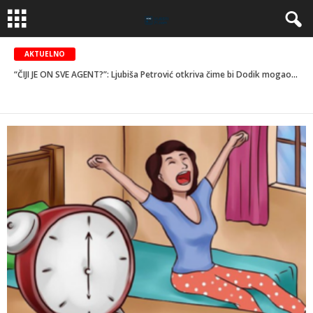
AKTUELNO
“ČIJI JE ON SVE AGENT?”: Ljubiša Petrović otkriva čime bi Dodik mogao “platiti” skidanje sa američke crne liste