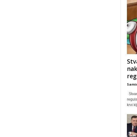
Stv
nak
reg
Samir
Stvari
regula
krvi k