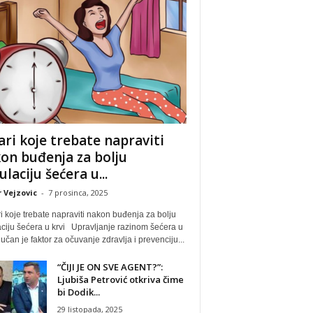
ari koje trebate napraviti
on buđenja za bolju
ulaciju šećera u...
 Vejzovic
-
7 prosinca, 2025
 koje trebate napraviti nakon buđenja za bolju
ciju šećera u krvi Upravljanje razinom šećera u
ljučan je faktor za očuvanje zdravlja i prevenciju...
“ČIJI JE ON SVE AGENT?”:
Ljubiša Petrović otkriva čime
bi Dodik...
29 listopada, 2025