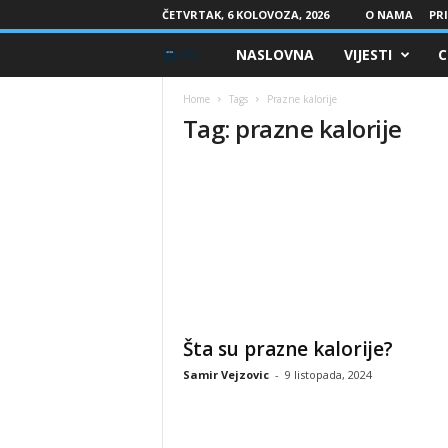
ČETVRTAK, 6 KOLOVOZA, 2026
O NAMA
PRI
NASLOVNA
VIJESTI
C
V
i
Home
Tags
Prazne kalorije
Tag: prazne kalorije
j
e
s
t
i
Šta su prazne kalorije?
-
Samir Vejzovic
-
9 listopada, 2024
2