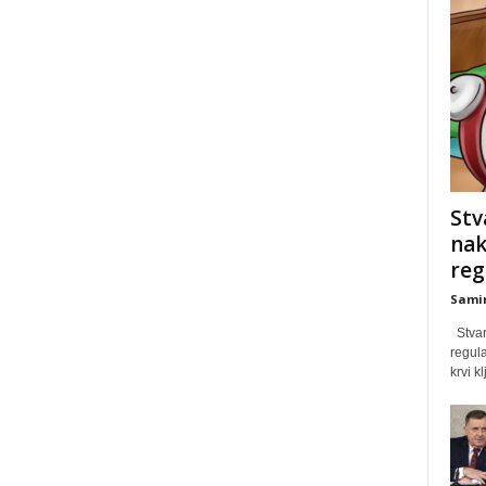
Stv
nak
reg
Samir
Stvari
regula
krvi k