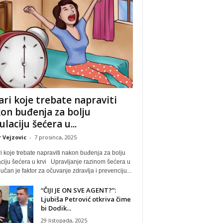
ari koje trebate napraviti
on buđenja za bolju
ulaciju šećera u...
 Vejzovic
-
7 prosinca, 2025
 koje trebate napraviti nakon buđenja za bolju
ciju šećera u krvi Upravljanje razinom šećera u
ljučan je faktor za očuvanje zdravlja i prevenciju...
“ČIJI JE ON SVE AGENT?”:
Ljubiša Petrović otkriva čime
bi Dodik...
29 listopada, 2025