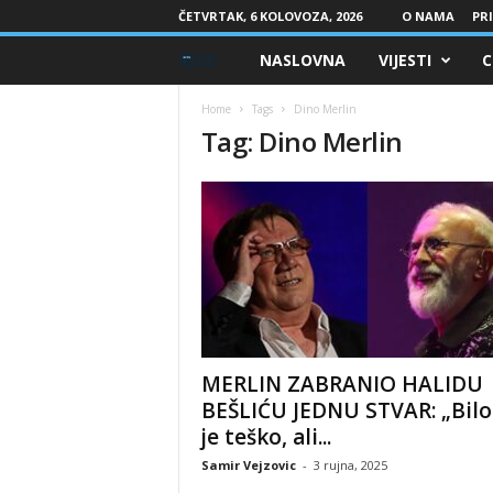
ČETVRTAK, 6 KOLOVOZA, 2026
O NAMA
PRI
NASLOVNA
VIJESTI
C
V
i
Home
Tags
Dino Merlin
Tag: Dino Merlin
j
e
s
t
i
MERLIN ZABRANIO HALIDU
-
BEŠLIĆU JEDNU STVAR: „Bilo
je teško, ali...
2
Samir Vejzovic
-
3 rujna, 2025