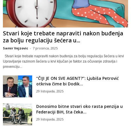
Stvari koje trebate napraviti nakon buđenja
za bolju regulaciju šećera u...
Samir Vejzovic
-
7 prosinca, 2025
Stvari koje trebate napraviti nakon buđenja za bolju regulaciju šećera u krvi
Upravljanje razinom šećera u krvi ključan je faktor za očuvanje zdravlja i
prevenciju...
“ČIJI JE ON SVE AGENT?”: Ljubiša Petrović
otkriva čime bi Dodik...
29 listopada, 2025
Donosimo bitne stvari oko rasta penzija u
Federaciji BiH, šta čeka...
29 listopada, 2025